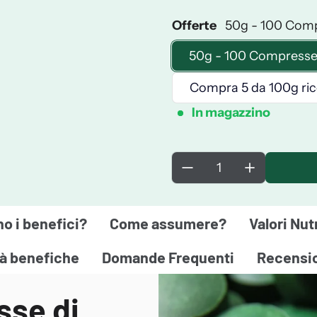
Offerte
50g - 100 Com
50g - 100 Compress
Compra 5 da 100g rice
In magazzino
Quantità:
no i benefici?
Come assumere?
Valori Nut
tà benefiche
Domande Frequenti
Recensi
sse di