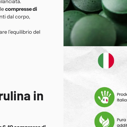
lanciata.
 le
compresse di
nti dal corpo,
re l’equilibrio del
ulina in