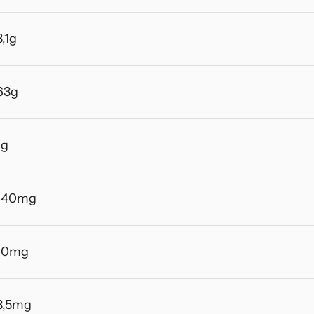
3,1g
63g
1g
140mg
10mg
3,5mg