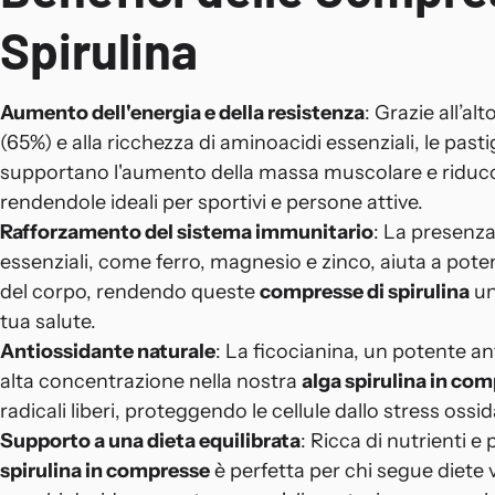
Spirulina
Aumento dell'energia e della resistenza
: Grazie all’a
(65%) e alla ricchezza di aminoacidi essenziali, le pastig
supportano l'aumento della massa muscolare e riduco
rendendole ideali per sportivi e persone attive.
Rafforzamento del sistema immunitario
: La presenza
essenziali, come ferro, magnesio e zinco, aiuta a poten
del corpo, rendendo queste
compresse di spirulina
un
tua salute.
Antiossidante naturale
: La ficocianina, un potente a
alta concentrazione nella nostra
alga spirulina in co
radicali liberi, proteggendo le cellule dallo stress ossid
Supporto a una dieta equilibrata
: Ricca di nutrienti e 
spirulina in compresse
è perfetta per chi segue diete