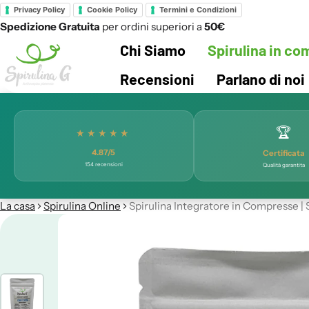
Privacy Policy
Cookie Policy
Termini e Condizioni
Spedizione Gratuita
per ordini superiori a
50€
Chi Siamo
Spirulina in c
Recensioni
Parlano di noi
🏆
★★★★★
4.87/5
Certificata
154 recensioni
Qualità garantita
La casa
Spirulina Online
Spirulina Integratore in Compresse | 
ioni sui prodotti