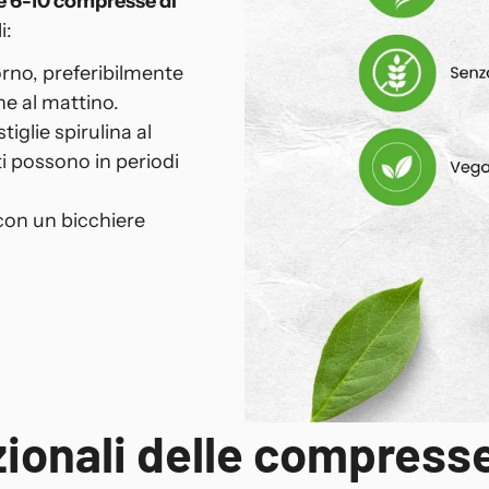
re 6-10 compresse di
i:
orno, preferibilmente
ne al mattino.
tiglie spirulina al
ti possono in periodi
con un bicchiere
izionali delle compresse