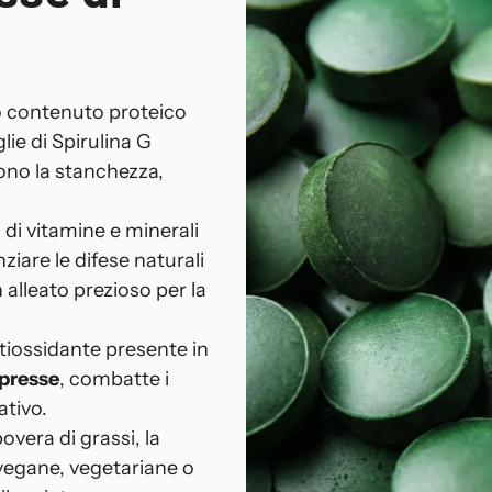
lto contenuto proteico
lie di Spirulina G
no la stanchezza,
 di vitamine e minerali
ziare le difese naturali
 alleato prezioso per la
ntiossidante presente in
mpresse
, combatte i
ativo.
povera di grassi, la
 vegane, vegetariane o