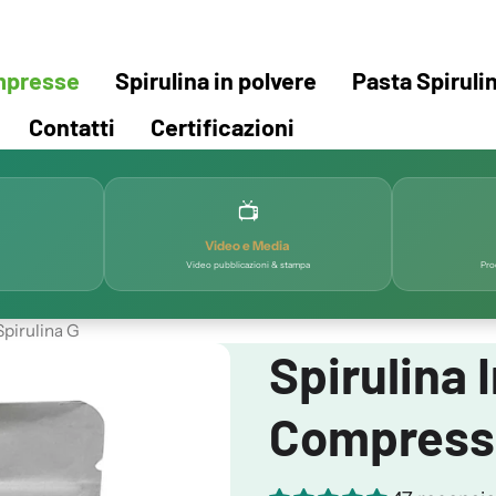
ompresse
Spirulina in polvere
Pasta Spiruli
Contatti
Certificazioni
📺
Video e Media
Video pubblicazioni & stampa
Pro
Spirulina G
Spirulina 
Compresse