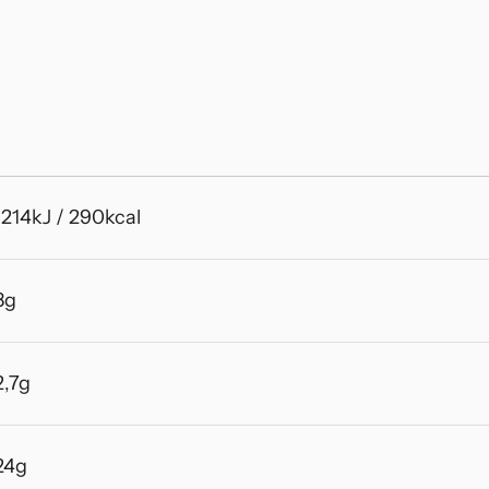
1214kJ / 290kcal
8g
2,7g
24g