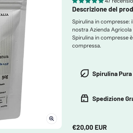
47 recensio
Descrizione del pro
Spirulina in compresse: i
nostra Azienda Agricola a
Spirulina in compresse è 
compressa.
Spirulina Pura
Spedizione Gra
€20,00 EUR
Prezzo regolare