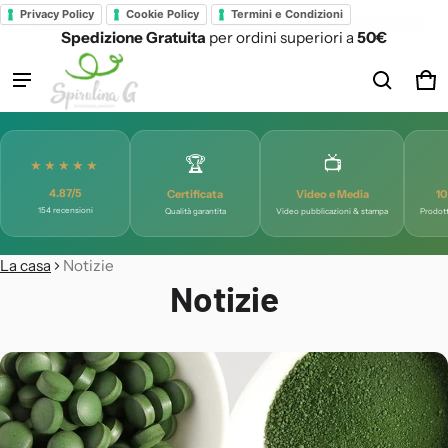
Privacy Policy
Cookie Policy
Termini e Condizioni
Spedizione Gratuita
per ordini superiori a
50€
Prodotto aggiunto al carrello
Ca
0 
Visualizza il carrello (
)
🏆
📺
★★★★★
Check-out
4.87/5
Certificata
Video e Media
10
154 recensioni
Qualità garantita
Video pubblicazioni & stampa
Prodott
La casa
Notizie
Notizie