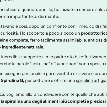
ono chiesto quando, anni fa, ho iniziato a cercare soluz
forma importante di dermatite.
stavano e così, dopo un confronto con il medico di rif
er curiosità. Ho scoperto a poco a poco
un
prodotto ricc
eine complete, ferro facilmente assimilabile, antiossidan
o
ingrediente naturale
.
incredibile supporto a mio padre e lo ha effettivamente
ché le parole “spirulina” e “superfood” sono spesso ne
n bisogno personale è poi diventato una vera e propri
o
Spirulina G
,
per coltivare e offrire una
spirulina artigi
nza, vogliamo allora condividere con te quello che ab
a spirulina uno degli alimenti più completi e preziosi