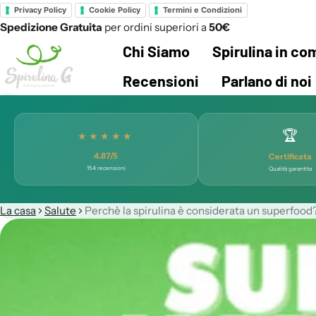
Privacy Policy
Cookie Policy
Termini e Condizioni
Spedizione Gratuita
per ordini superiori a
50€
Chi Siamo
Spirulina in c
Recensioni
Parlano di noi
🏆
★★★★★
4.87/5
Certificata
154 recensioni
Qualità garantita
La casa
Salute
Perchè la spirulina è considerata un superfood