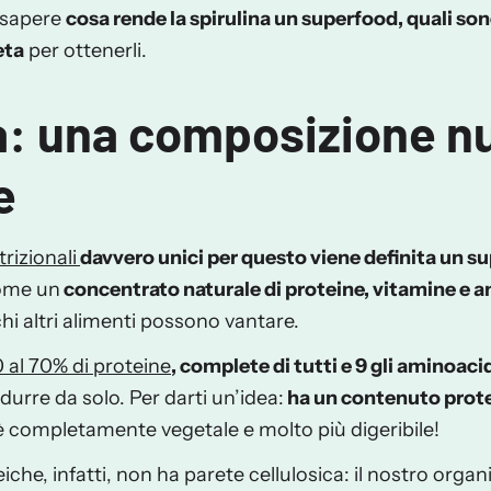
 sapere
cosa rende la spirulina un superfood
, quali so
eta
per ottenerli.
a: una composizione nu
e
trizionali
davvero unici per questo viene definita un s
come un
concentrato naturale di proteine, vitamine e a
hi altri alimenti possono vantare.
0 al 70% di proteine
, complete di tutti e 9 gli aminoaci
durre da solo. Per darti un’idea:
ha un contenuto protei
è completamente vegetale e molto più digeribile!
iche, infatti,
non ha parete cellulosica
: il nostro org