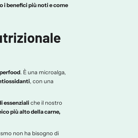
no i benefici più noti e come
trizionale
uperfood
. È una microalga,
ntiossidanti
, con una
di essenziali
che il nostro
co più alto della carne,
anismo
non ha bisogno di