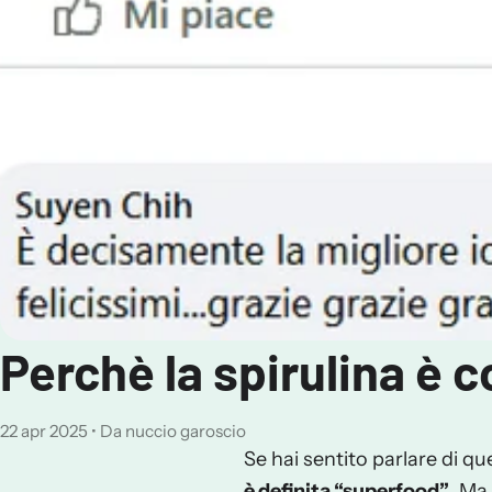
Perchè la spirulina è 
22 apr 2025
•
Da nuccio garoscio
Se hai sentito parlare di qu
è definita “superfood”
. Ma