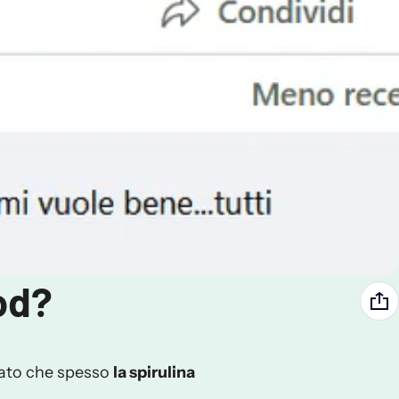
od?
otato che
spesso
la spirulina