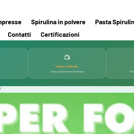
ompresse
Spirulina in polvere
Pasta Spiruli
Contatti
Certificazioni
📺
Video e Media
Video pubblicazioni & stampa
Pro
?